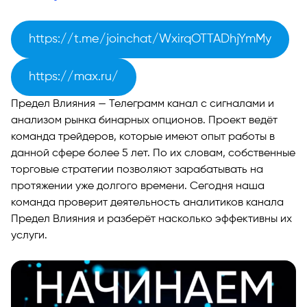
Стейтмент аналитиков Предел Влияния и отчёты в Te
https://t.me/joinchat/WxirqOTTADhjYmMy
Отзывы о проекте Предел Влияния
https://max.ru/
Вывод о работе проекта Предел Влияния в Телеграм
Предел Влияния — Телеграмм канал с сигналами и
анализом рынка бинарных опционов. Проект ведёт
Отзывы
команда трейдеров, которые имеют опыт работы в
данной сфере более 5 лет. По их словам, собственные
торговые стратегии позволяют зарабатывать на
протяжении уже долгого времени. Сегодня наша
команда проверит деятельность аналитиков канала
Предел Влияния и разберёт насколько эффективны их
услуги.