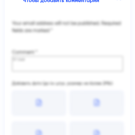
чтобы добавить комментарий
Your email address will not be published.
Required
fields are marked
*
Comment
*
Добавить фото (до 4х штук, размер не более 2Mb):