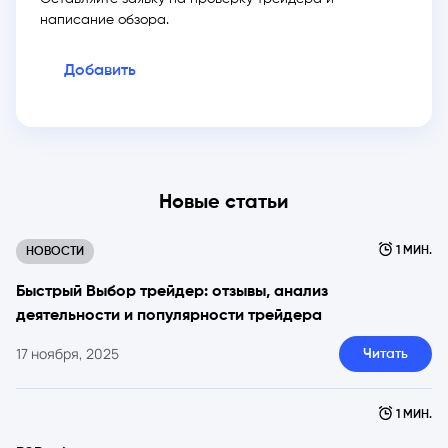
написание обзора.
Добавить
Новые статьи
1 МИН.
НОВОСТИ
Быстрый Выбор трейдер: отзывы, анализ
деятельности и популярности трейдера
17 ноября, 2025
Читать
1 МИН.