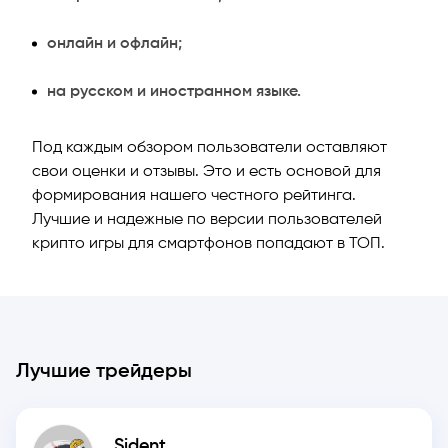
онлайн и офлайн;
на русском и иностранном языке.
Под каждым обзором пользователи оставляют
свои оценки и отзывы. Это и есть основой для
формирования нашего честного рейтинга.
Лучшие и надежные по версии пользователей
крипто игры для смартфонов попадают в ТОП.
Лучшие трейдеры
Sident