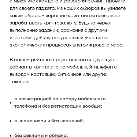
и механиках каждого игрового блокчейн-проекта
для своего гаджета. Из наших обзоров вы узнаете,
каким образом хорошие криптоигры позволяют
зарабатывать криптовалюту. Будь то через
выполнение заданий, сражения с другими
игроками, добычу ресурсов или участие в
экономических процессах внутриигрового мира.
В нашем рейтинге представлены следующие
варианты крипто игр на мобильный телефон с
выводом настоящих биткоинов или других
токенов:
с регистрацией по номеру мобильного
телефона и без регистрации вообще;
с вложениями и без вложений;
без рекламы и обмана;