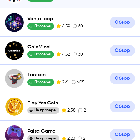
VantaLoop
Обзор
4.39
60
Проверен
CoinMind
Обзор
4.32
30
Проверен
Tarexan
Обзор
2.61
405
Проверен
Play Yes Coin
Обзор
2.58
2
Не проверен
Paisa Game
Обзор
2.23
2
Не проверен