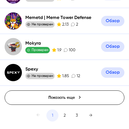
Memetd | Meme Tower Defense
Обзор
2.13
2
Не проверен
Mokyra
Обзор
1.9
100
Проверен
Spexy
Обзор
1.85
12
Не проверен
Показать еще
1
2
3