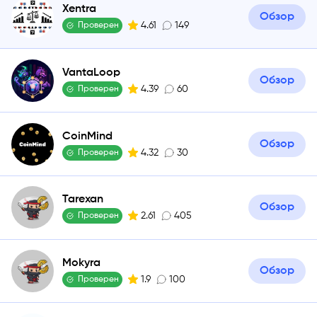
Xentra
Обзор
4.61
149
Проверен
VantaLoop
Обзор
4.39
60
Проверен
CoinMind
Обзор
4.32
30
Проверен
Tarexan
Обзор
2.61
405
Проверен
Mokyra
Обзор
1.9
100
Проверен