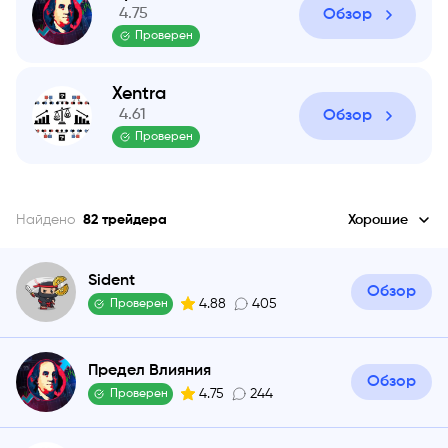
4.75
Обзор
Проверен
Xentra
4.61
Обзор
Проверен
Найдено
82
трейдера
Хорошие
Sident
Обзор
4.88
405
Проверен
Предел Влияния
Обзор
4.75
244
Проверен