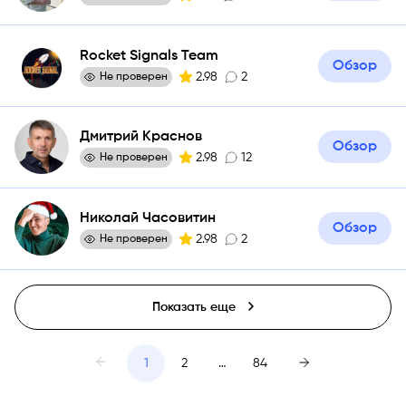
Rocket Signals Team
Обзор
2.98
2
Не проверен
Дмитрий Краснов
Обзор
2.98
12
Не проверен
Николай Часовитин
Обзор
2.98
2
Не проверен
Показать еще
1
2
…
84