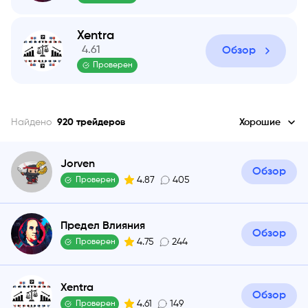
Xentra
4.61
Обзор
Проверен
Найдено
920
трейдеров
Хорошие
Jorven
Обзор
4.87
405
Проверен
Предел Влияния
Обзор
4.75
244
Проверен
Xentra
Обзор
4.61
149
Проверен