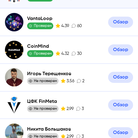
VantaLoop
Обзор
4.39
60
Проверен
CoinMind
Обзор
4.32
30
Проверен
Игорь Терещенков
Обзор
3.56
2
Не проверен
ЦФК FinMeta
Обзор
2.99
3
Не проверен
Никита Большаков
Обзор
2.99
3
Не проверен