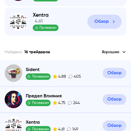
Xentra
4.61
Обзор
Проверен
Найдено
16
трейдеров
Хорошие
Sident
Обзор
4.88
405
Проверен
Предел Влияния
Обзор
4.75
244
Проверен
Xentra
Обзор
4.61
149
Проверен