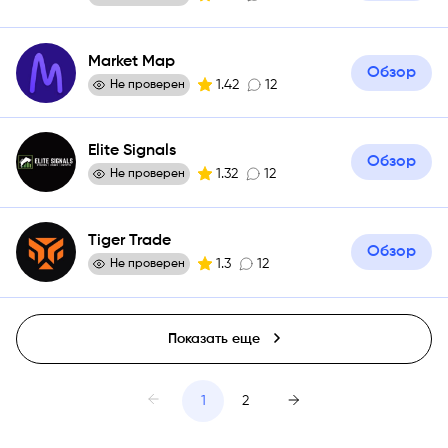
Market Map
Обзор
1.42
12
Не проверен
Elite Signals
Обзор
1.32
12
Не проверен
Tiger Trade
Обзор
1.3
12
Не проверен
Показать еще
1
2