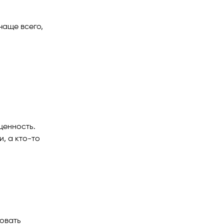
чаще всего,
ценность.
, а кто-то
овать