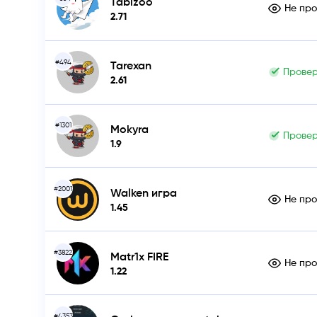
Tabizoo
Не пр
2.71
#494
Tarexan
Прове
2.61
#1301
Mokyra
Прове
1.9
#2001
Walken игра
Не пр
1.45
#3822
Matr1x FIRE
Не пр
1.22
#4353