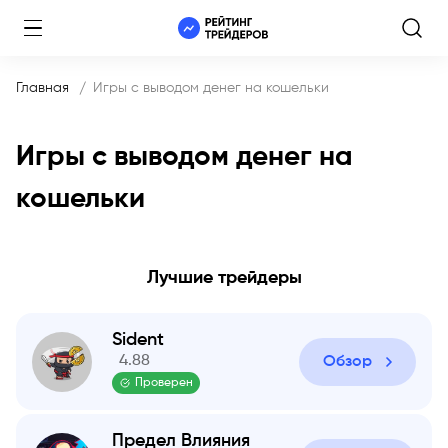
Главная
Игры с выводом денег на кошельки
Игры с выводом денег на
кошельки
Лучшие трейдеры
Sident
4.88
Обзор
Проверен
Предел Влияния