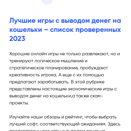
Лучшие игры с выводом денег на
кошельки – список проверенных
2023
Хорошие онлайн игры не только развлекают, но и
тренируют логическое мышление и
стратегическое планирование, пробуждают
креативность игрока. А еще с их помощью
предлагают зарабатывать. В этой рубрике
представлены настоящие экономические игры с
выводом денег на кошельки,а также скам-
проекты.
Изучайте наши обзоры и рейтинг, чтобы выбрать
лучший софт, соответствующий ожиданиям. Здесь