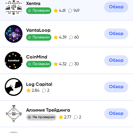
Xentra
Обзор
4.61
149
Проверен
VantaLoop
Обзор
4.39
60
Проверен
CoinMind
Обзор
4.32
30
Проверен
Log Capital
Обзор
2.84
2
Алхимия Трейдинга
Обзор
2.77
2
Не проверен