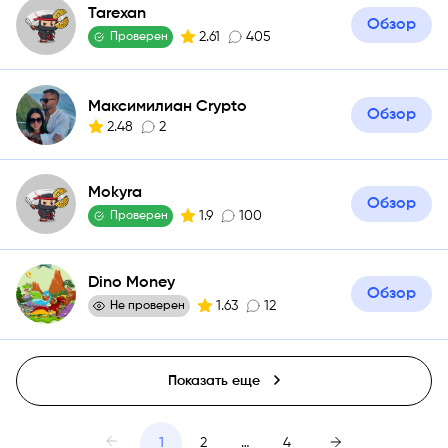
Tarexan
Обзор
2.61
405
Проверен
Максимилиан Crypto
Обзор
2.48
2
Mokyra
Обзор
1.9
100
Проверен
Dino Money
Обзор
1.63
12
Не проверен
Показать еще
1
2
…
4