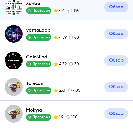
Xentra
Обзор
4.61
149
Проверен
VantaLoop
Обзор
4.39
60
Проверен
CoinMind
Обзор
4.32
30
Проверен
Tarexan
Обзор
2.61
405
Проверен
Mokyra
Обзор
1.9
100
Проверен