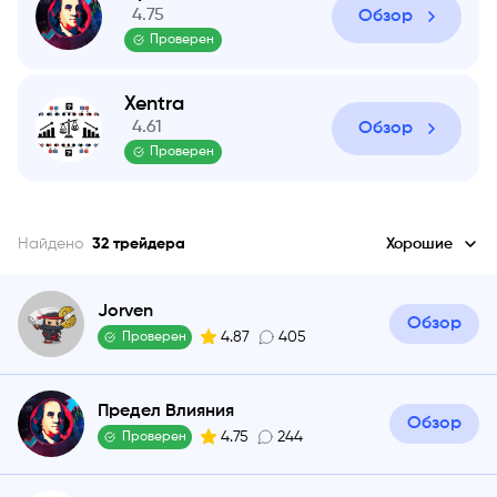
4.75
Обзор
Проверен
Xentra
4.61
Обзор
Проверен
Найдено
32
трейдера
Хорошие
Jorven
Обзор
4.87
405
Проверен
Предел Влияния
Обзор
4.75
244
Проверен