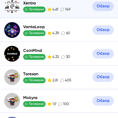
Xentra
Обзор
4.61
149
Проверен
VantaLoop
Обзор
4.39
60
Проверен
CoinMind
Обзор
4.32
30
Проверен
Tarexan
Обзор
2.61
405
Проверен
Mokyra
Обзор
1.9
100
Проверен