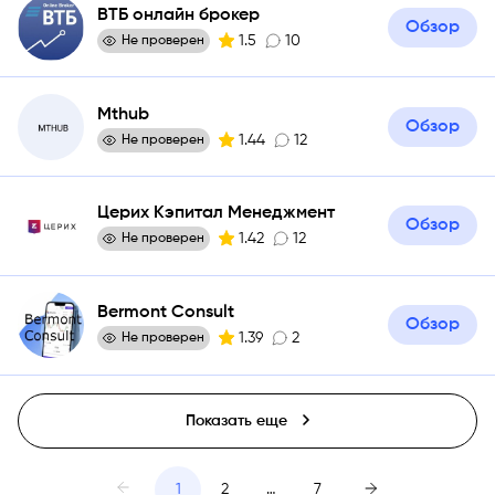
ВТБ онлайн брокер
Обзор
1.5
10
Не проверен
Mthub
Обзор
1.44
12
Не проверен
Церих Кэпитал Менеджмент
Обзор
1.42
12
Не проверен
Bermont Consult
Обзор
1.39
2
Не проверен
Показать еще
1
2
…
7