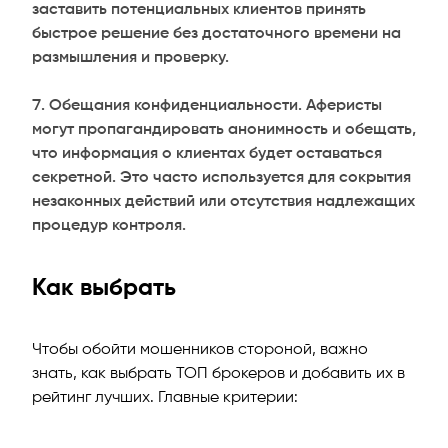
заставить потенциальных клиентов принять
быстрое решение без достаточного времени на
размышления и проверку.
Обещания конфиденциальности. Аферисты
могут пропагандировать анонимность и обещать,
что информация о клиентах будет оставаться
секретной. Это часто используется для сокрытия
незаконных действий или отсутствия надлежащих
процедур контроля.
Как выбрать
Чтобы обойти мошенников стороной, важно
знать, как выбрать ТОП брокеров и добавить их в
рейтинг лучших. Главные критерии: