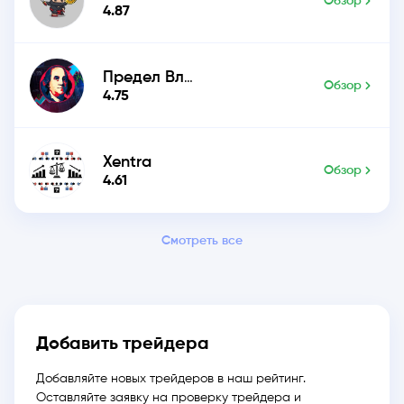
Обзор
4.87
Предел Влияния
Обзор
4.75
Xentra
Обзор
4.61
Смотреть все
Добавить трейдера
Добавляйте новых трейдеров в наш рейтинг.
Оставляйте заявку на проверку трейдера и