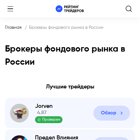
Главная
Брокеры фондового рынка в России
Брокеры фондового рынка в
России
Лучшие трейдеры
Jorven
4.87
Обзор
Проверен
Предел Влияния