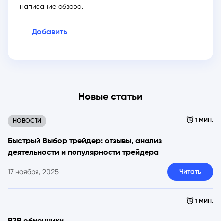
написание обзора.
Добавить
Новые статьи
1 МИН.
НОВОСТИ
Быстрый Выбор трейдер: отзывы, анализ
деятельности и популярности трейдера
17 ноября, 2025
Читать
1 МИН.
P2P обменники