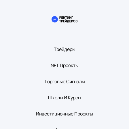
Трейдеры
NFT Проекты
Tорговые Сигналы
Школы И Курсы
Инвестиционные Проекты